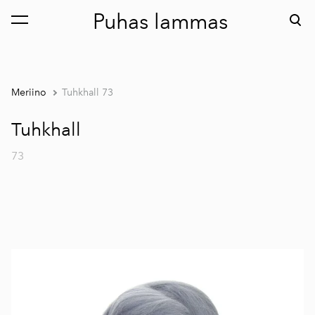
Puhas lammas
lisati ostukorvi.
Vaata ostukorvi
Meriino
Tuhkhall 73
Tuhkhall
73