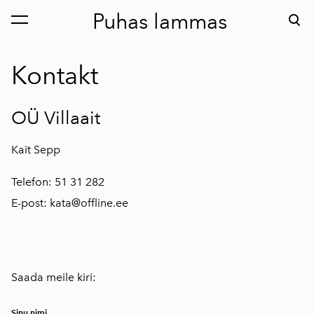
Puhas lammas
lisati ostukorvi.
Vaata ostukorvi
Kontakt
OÜ Villaait
Kait Sepp
Telefon: 51 31 282
E-post: kata@offline.ee
Saada meile kiri:
Sinu nimi