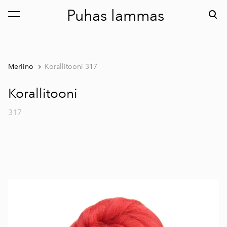
Puhas lammas
lisati ostukorvi.
Vaata ostukorvi
Meriino
Korallitooni 317
Korallitooni
317