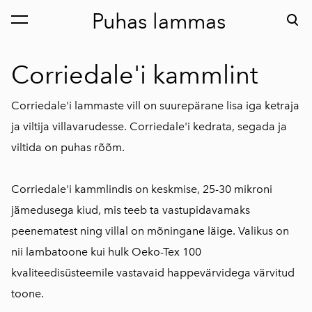
Puhas lammas
lisati ostukorvi.
Vaata ostukorvi
Corriedale'i kammlint
Corriedale'i lammaste vill on suurepärane lisa iga ketraja
ja viltija villavarudesse. Corriedale'i kedrata, segada ja
viltida on puhas rõõm.
Corriedale'i kammlindis on keskmise, 25-30 mikroni
jämedusega kiud, mis teeb ta vastupidavamaks
peenematest ning villal on mõningane läige. Valikus on
nii lambatoone kui hulk Oeko-Tex 100
kvaliteedisüsteemile vastavaid happevärvidega värvitud
toone.