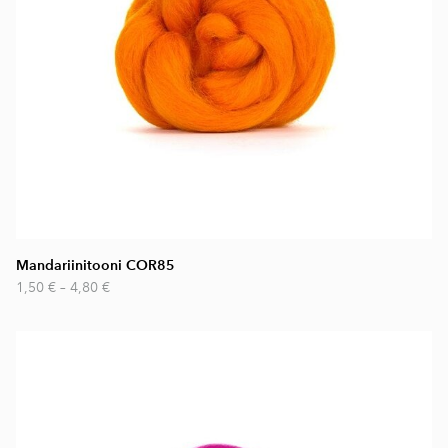
Mandariinitooni COR85
1,50 €
–
4,80 €