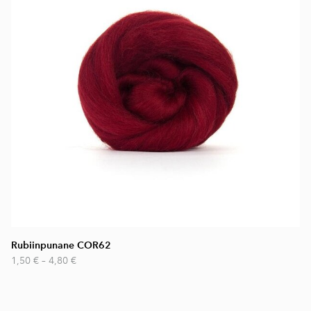
Rubiinpunane COR62
1,50 €
–
4,80 €