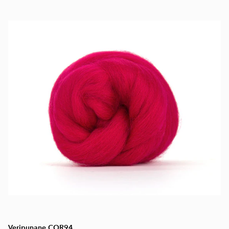
Veripunane COR94