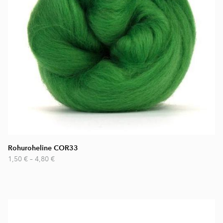
Rohuroheline COR33
1,50 €
–
4,80 €