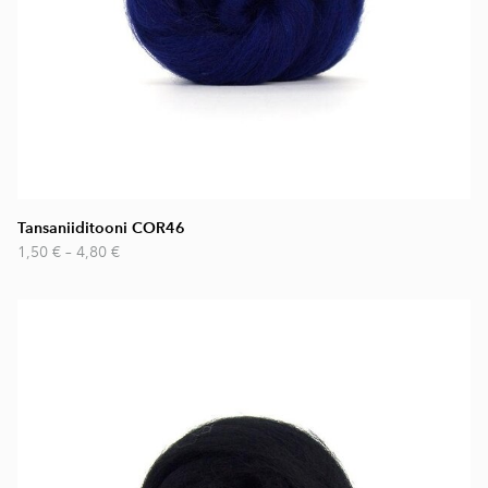
Tansaniiditooni COR46
1,50 €
–
4,80 €