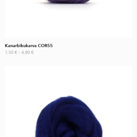
Kanarbikukarva COR55
1,50 €
–
4,80 €