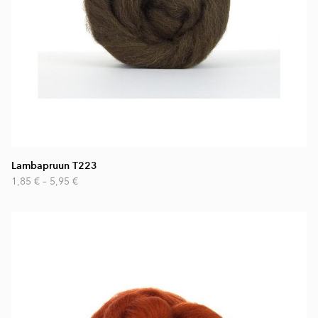
Lambapruun T223
1,85 €
–
5,95 €