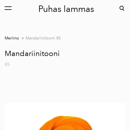
Puhas lammas
lisati ostukorvi.
Vaata ostukorvi
Meriino
Mandariinitooni 85
Mandariinitooni
85