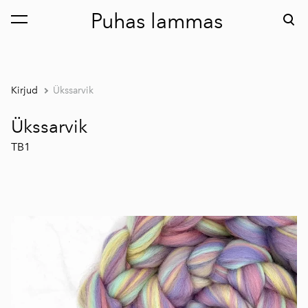
Puhas lammas
lisati ostukorvi.
Vaata ostukorvi
Kirjud
Ükssarvik
Ükssarvik
TB1