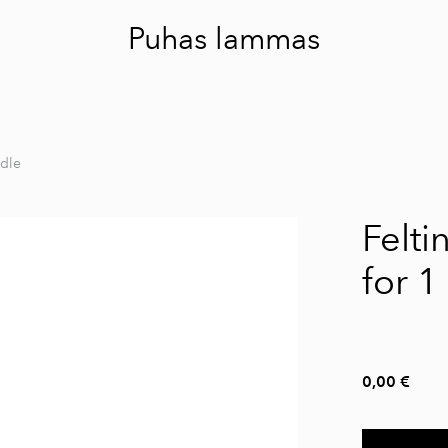
Puhas lammas
edle
Felti
for 1
0,00 €