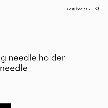
Eesti keeles
lisati ostukorvi.
Vaata ostukorvi
Eesti keeles
English
ng needle holder
 needle