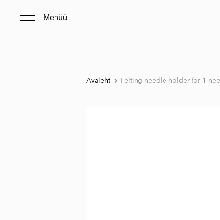
Menüü
Avaleht
Felting needle holder for 1 ne