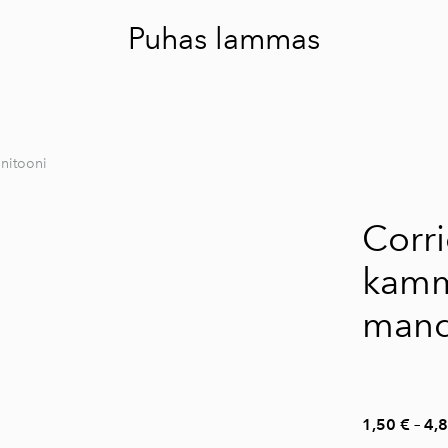
Puhas lammas
initooni
1 / 2
Corri
kamm
mand
1,50 €
–
4,8