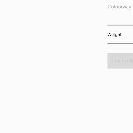
Colourway
Weight
Lisa ostu