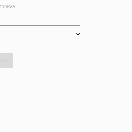
 COR85
korvi