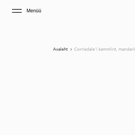
Menüü
Avaleht
Corriedale'i kammlint, mandari