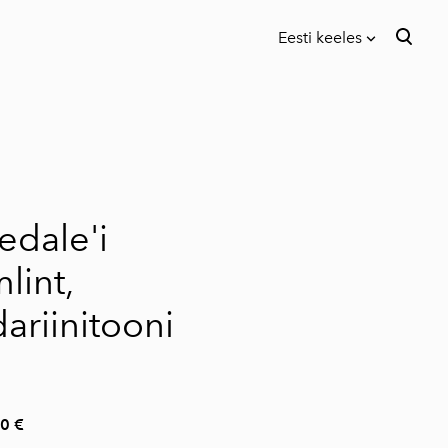
Eesti keeles
lisati ostukorvi.
Vaata ostukorvi
Eesti keeles
English
edale'i
lint,
ariinitooni
0 €