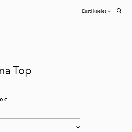
Eesti keeles
lisati ostukorvi.
Vaata ostukorvi
Eesti keeles
English
na Top
0 €